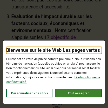
transparence et accessibilité.
Évaluation de l’impact durable sur les
facteurs sociaux, économiques et
environnementaux
: Notre certification
s’appuie sur les
17 objectifs de
développement durable des Nations Unies
et
Bienvenue sur le site Web Les pages vertes
est établie selon les 12 principes
écoresponsables™, qui constituent le système
Le respect de votre vie privée compte pour nous. Nous utilisons des
témoins de navigation (appelés cookies en anglais) pour assurer le
d’audit de Les Pages Vertes, couvrant ainsi
bon fonctionnement du site, ainsi que pour personnaliser et faciliter
les trois piliers du développement durable :
votre expérience de navigation. Nous collectons certaines
informations, toujours avec votre consentement.
Lire la politique de
social, économique et environnemental.
confidentialité.
Personnaliser vos choix
Tout accepter