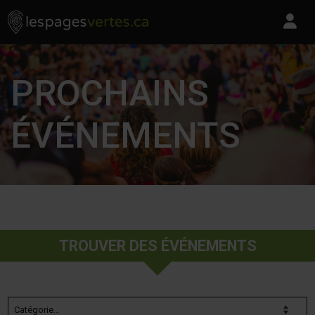
Les Pages Vertes - Go to homepage
Skip to content
Pa
PROCHAINS
ÉVÉNEMENTS
TROUVER DES ÉVÉNEMENTS
Catégorie