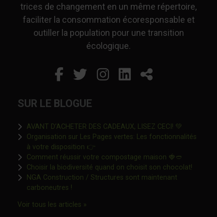
trices de changement en un même répertoire,
faciliter la consommation écoresponsable et
outiller la population pour une transition
écologique.
Facebook
Ce lien s'ouvrira dans un
Twitter
Ce lien s'ouvrira dan
Instagram
Ce lien s'ouvrira 
LinkedIn
Ce lien s'ouvr
Partager
SUR LE BLOGUE
Ce lien s'o
AVANT D’ACHETER DES CADEAUX, LISEZ CECI! 💚
Organisation sur Les Pages vertes: Les fonctionnalités
Ce lien s'ouvrira dans une nouvelle fen
à votre disposition 👉
Ce lien s'o
Comment réussir votre compostage maison 🍓🥙
Ce lien 
Choisir la biodiversité quand on choisit son chocolat!
NGA Construction / Structures sont maintenant
Ce lien s'ouvrira dans une nouvelle fenêtre"
carboneutres !
Ce lien s'ouvrira dans une nouvelle fenêtr
Voir tous les articles »