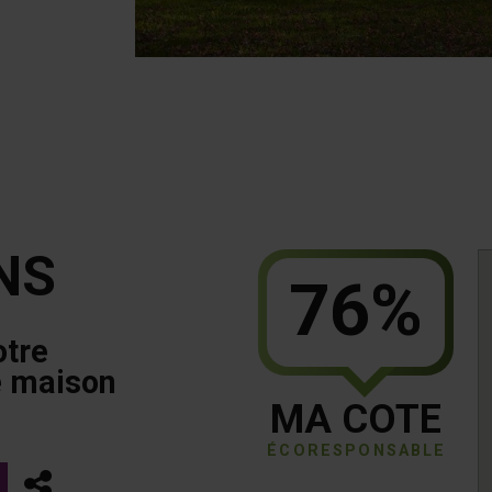
NS
76%
otre
e maison
MA COTE
ÉCORESPONSABLE
Partager