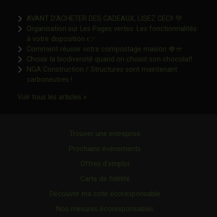
Ce lien s'o
AVANT D’ACHETER DES CADEAUX, LISEZ CECI! 💚
Organisation sur Les Pages vertes: Les fonctionnalités
Ce lien s'ouvrira dans une nouvelle fen
à votre disposition 👉
Ce lien s'o
Comment réussir votre compostage maison 🍓🥙
Ce lien 
Choisir la biodiversité quand on choisit son chocolat!
NGA Construction / Structures sont maintenant
Ce lien s'ouvrira dans une nouvelle fenêtre"
carboneutres !
Ce lien s'ouvrira dans une nouvelle fenêtr
Voir tous les articles »
Trouver une entreprise
Prochains événements
Offres d’emploi
Carte de fidélité
Découvrir ma cote écoresponsable
Nos mesures écoresponsables