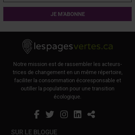
Notre mission est de rassembler les acteurs-
trices de changement en un même répertoire,
faciliter la consommation écoresponsable et
outiller la population pour une transition
écologique.
Facebook
Ce lien s'ouvrira dans un
Twitter
Ce lien s'ouvrira dan
Instagram
Ce lien s'ouvrira 
LinkedIn
Ce lien s'ouvr
Partager
SUR LE BLOGUE