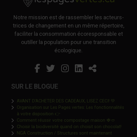
Notre mission est de rassembler les acteurs-
trices de changement en un même répertoire,
faciliter la consommation écoresponsable et
outiller la population pour une transition
écologique.
Facebook
Ce lien s'ouvrira dans un
Twitter
Ce lien s'ouvrira dan
Instagram
Ce lien s'ouvrira 
LinkedIn
Ce lien s'ouvr
Partager
SUR LE BLOGUE
Ce lien s'o
AVANT D’ACHETER DES CADEAUX, LISEZ CECI! 💚
Organisation sur Les Pages vertes: Les fonctionnalités
Ce lien s'ouvrira dans une nouvelle fen
à votre disposition 👉
Ce lien s'o
Comment réussir votre compostage maison 🍓🥙
Ce lien 
Choisir la biodiversité quand on choisit son chocolat!
NGA Construction / Structures sont maintenant