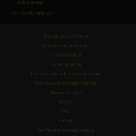
Ce lien s'ouvrira dans une nouvelle fenêtre"
carboneutres !
Ce lien s'ouvrira dans une nouvelle fenêtr
Voir tous les articles »
Trouver une entreprise
Prochains événements
Offres d’emploi
Carte de fidélité
Découvrir ma cote écoresponsable
Nos mesures écoresponsables
Mission et vision
Médias
FAQ
Forfaits
Certification écoresponsable