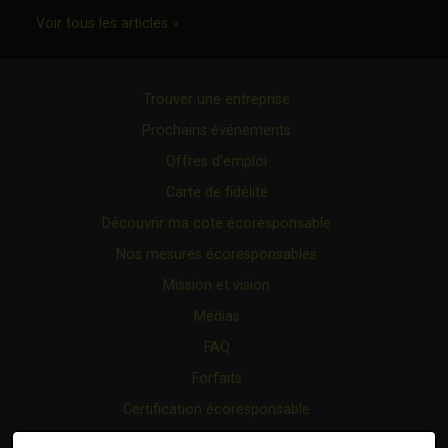
Ce lien s'ouvrira dans une nouvelle fenêtr
Voir tous les articles »
Trouver une entreprise
Prochains événements
Offres d’emploi
Carte de fidélité
Découvrir ma cote écoresponsable
Nos mesures écoresponsables
Mission et vision
Médias
FAQ
Forfaits
Certification écoresponsable
Nous joindre