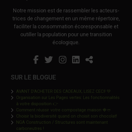
Notre mission est de rassembler les acteurs-
trices de changement en un même répertoire,
faciliter la consommation écoresponsable et
outiller la population pour une transition
écologique.
Facebook
Ce lien s'ouvrira dans un
Twitter
Ce lien s'ouvrira dan
Instagram
Ce lien s'ouvrira 
LinkedIn
Ce lien s'ouvr
Partager
SUR LE BLOGUE
Ce lien s'o
AVANT D’ACHETER DES CADEAUX, LISEZ CECI! 💚
Organisation sur Les Pages vertes: Les fonctionnalités
Ce lien s'ouvrira dans une nouvelle fen
à votre disposition 👉
Ce lien s'o
Comment réussir votre compostage maison 🍓🥙
Ce lien 
Choisir la biodiversité quand on choisit son chocolat!
NGA Construction / Structures sont maintenant
Ce lien s'ouvrira dans une nouvelle fenêtre"
carboneutres !