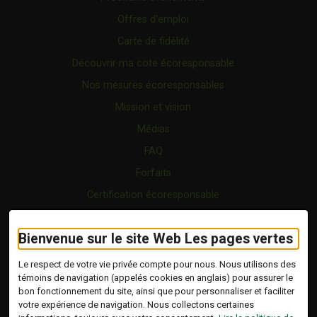
Offres d’emploi
Carte de fidélité
Découvrir ma cote écoresponsable
Nos mesures écoresponsables
Mission et vision
Médias
FAQ
Forfaits
Certification écoresponsable
Nous joindre
Bienvenue sur le site Web Les pages vertes
Vidéo
Blogue
Le respect de votre vie privée compte pour nous. Nous utilisons des
témoins de navigation (appelés cookies en anglais) pour assurer le
bon fonctionnement du site, ainsi que pour personnaliser et faciliter
Copyright © 2026 Tous droits réservés.
votre expérience de navigation. Nous collectons certaines
Les Pages Vertes | Répertoire d'entreprises