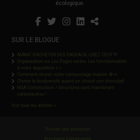
écologique.
Facebook
Ce lien s'ouvrira dans un
Twitter
Ce lien s'ouvrira dan
Instagram
Ce lien s'ouvrira 
LinkedIn
Ce lien s'ouvr
Partager
SUR LE BLOGUE
Ce lien s'o
AVANT D’ACHETER DES CADEAUX, LISEZ CECI! 💚
Organisation sur Les Pages vertes: Les fonctionnalités
Ce lien s'ouvrira dans une nouvelle fen
à votre disposition 👉
Ce lien s'o
Comment réussir votre compostage maison 🍓🥙
Ce lien 
Choisir la biodiversité quand on choisit son chocolat!
NGA Construction / Structures sont maintenant
Ce lien s'ouvrira dans une nouvelle fenêtre"
carboneutres !
Ce lien s'ouvrira dans une nouvelle fenêtr
Voir tous les articles »
Trouver une entreprise
Prochains événements