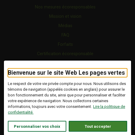
Nos mesures écoresponsables
Mission et vision
Médias
FAQ
Forfaits
Certification écoresponsable
Nous joindre
Bienvenue sur le site Web Les pages vertes
Vidéo
Blogue
Le respect de votre vie privée compte pour nous. Nous utilisons des
témoins de navigation (appelés cookies en anglais) pour assurer le
bon fonctionnement du site, ainsi que pour personnaliser et faciliter
Copyright © 2026 Tous droits réservés.
votre expérience de navigation. Nous collectons certaines
Les Pages Vertes | Répertoire d'entreprises
informations, toujours avec votre consentement.
Lire la politique de
écoresponsables.
confidentialité.
Modalités et conditions
.
Ce lien s'ouvrira dans 
Conception :
Ekloweb
Personnaliser vos choix
Tout accepter
Politique de confidentialité
Personnaliser les témoins