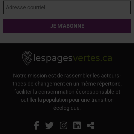
Adresse courriel
Notre mission est de rassembler les acteurs-
trices de changement en un même répertoire,
faciliter la consommation écoresponsable et
outiller la population pour une transition
écologique.
Facebook
Ce lien s'ouvrira dans un
Twitter
Ce lien s'ouvrira dan
Instagram
Ce lien s'ouvrira 
LinkedIn
Ce lien s'ouvr
Partager