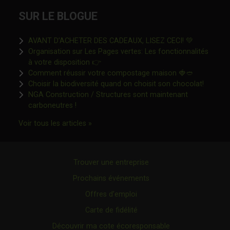
SUR LE BLOGUE
Ce lien s'o
AVANT D’ACHETER DES CADEAUX, LISEZ CECI! 💚
Organisation sur Les Pages vertes: Les fonctionnalités
Ce lien s'ouvrira dans une nouvelle fen
à votre disposition 👉
Ce lien s'o
Comment réussir votre compostage maison 🍓🥙
Ce lien 
Choisir la biodiversité quand on choisit son chocolat!
NGA Construction / Structures sont maintenant
Ce lien s'ouvrira dans une nouvelle fenêtre"
carboneutres !
Ce lien s'ouvrira dans une nouvelle fenêtr
Voir tous les articles »
Trouver une entreprise
Prochains événements
Offres d’emploi
Carte de fidélité
Découvrir ma cote écoresponsable