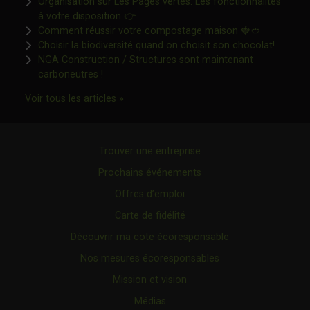
Organisation sur Les Pages vertes: Les fonctionnalités
Ce lien s'ouvrira dans une nouvelle fen
à votre disposition 👉
Ce lien s'o
Comment réussir votre compostage maison 🍓🥙
Ce lien 
Choisir la biodiversité quand on choisit son chocolat!
NGA Construction / Structures sont maintenant
Ce lien s'ouvrira dans une nouvelle fenêtre"
carboneutres !
Ce lien s'ouvrira dans une nouvelle fenêtr
Voir tous les articles »
Trouver une entreprise
Prochains événements
Offres d’emploi
Carte de fidélité
Découvrir ma cote écoresponsable
Nos mesures écoresponsables
Mission et vision
Médias