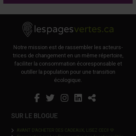
Notre mission est de rassembler les acteurs-
trices de changement en un même répertoire,
faciliter la consommation écoresponsable et
outiller la population pour une transition
écologique.
Facebook
Ce lien s'ouvrira dans un
Twitter
Ce lien s'ouvrira dan
Instagram
Ce lien s'ouvrira 
LinkedIn
Ce lien s'ouvr
Partager
SUR LE BLOGUE
Ce lien s'o
AVANT D’ACHETER DES CADEAUX, LISEZ CECI! 💚