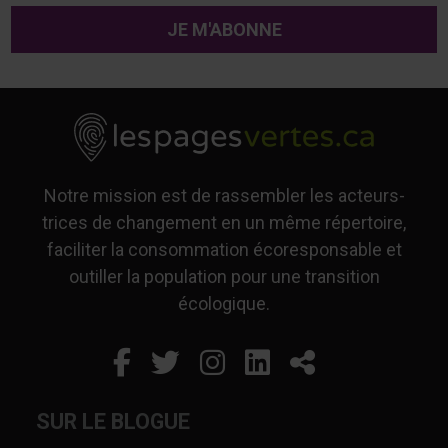
Notre mission est de rassembler les acteurs-
trices de changement en un même répertoire,
faciliter la consommation écoresponsable et
outiller la population pour une transition
écologique.
Facebook
Ce lien s'ouvrira dans un
Twitter
Ce lien s'ouvrira dan
Instagram
Ce lien s'ouvrira 
LinkedIn
Ce lien s'ouvr
Partager
SUR LE BLOGUE