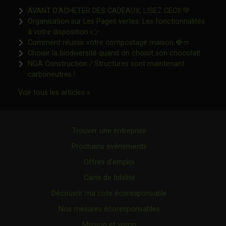
Ce lien s'o
AVANT D’ACHETER DES CADEAUX, LISEZ CECI! 💚
Organisation sur Les Pages vertes: Les fonctionnalités
Ce lien s'ouvrira dans une nouvelle fen
à votre disposition 👉
Ce lien s'o
Comment réussir votre compostage maison 🍓🥙
Ce lien 
Choisir la biodiversité quand on choisit son chocolat!
NGA Construction / Structures sont maintenant
Ce lien s'ouvrira dans une nouvelle fenêtre"
carboneutres !
Ce lien s'ouvrira dans une nouvelle fenêtr
Voir tous les articles »
Trouver une entreprise
Prochains événements
Offres d’emploi
Carte de fidélité
Découvrir ma cote écoresponsable
Nos mesures écoresponsables
Mission et vision