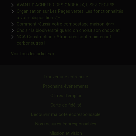
Ce lien s'o
AVANT D’ACHETER DES CADEAUX, LISEZ CECI! 💚
Organisation sur Les Pages vertes: Les fonctionnalités
Ce lien s'ouvrira dans une nouvelle fen
à votre disposition 👉
Ce lien s'o
Comment réussir votre compostage maison 🍓🥙
Ce lien 
Choisir la biodiversité quand on choisit son chocolat!
NGA Construction / Structures sont maintenant
Ce lien s'ouvrira dans une nouvelle fenêtre"
carboneutres !
Ce lien s'ouvrira dans une nouvelle fenêtr
Voir tous les articles »
Trouver une entreprise
Prochains événements
Offres d’emploi
Carte de fidélité
Découvrir ma cote écoresponsable
Nos mesures écoresponsables
Mission et vision