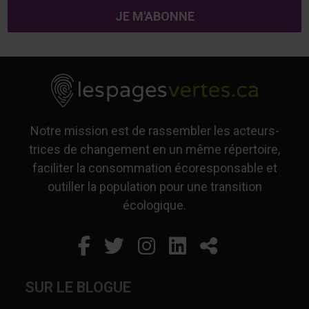
Notre mission est de rassembler les acteurs-
trices de changement en un même répertoire,
faciliter la consommation écoresponsable et
outiller la population pour une transition
écologique.
Facebook
Ce lien s'ouvrira dans un
Twitter
Ce lien s'ouvrira dan
Instagram
Ce lien s'ouvrira 
LinkedIn
Ce lien s'ouvr
Partager
SUR LE BLOGUE