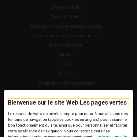
Offres d’emploi
Carte de fidélité
Découvrir ma cote écoresponsable
Nos mesures écoresponsables
Mission et vision
Médias
FAQ
Forfaits
Certification écoresponsable
Nous joindre
Bienvenue sur le site Web Les pages vertes
Vidéo
Blogue
Le respect de votre vie privée compte pour nous. Nous utilisons des
témoins de navigation (appelés cookies en anglais) pour assurer le
bon fonctionnement du site, ainsi que pour personnaliser et faciliter
Copyright © 2026 Tous droits réservés.
votre expérience de navigation. Nous collectons certaines
Les Pages Vertes | Répertoire d'entreprises
informations, toujours avec votre consentement.
Lire la politique de