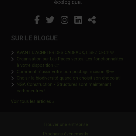
écologique.
Facebook
Ce lien s'ouvrira dans un
Twitter
Ce lien s'ouvrira dan
Instagram
Ce lien s'ouvrira 
LinkedIn
Ce lien s'ouvr
Partager
SUR LE BLOGUE
Ce lien s'o
AVANT D’ACHETER DES CADEAUX, LISEZ CECI! 💚
Organisation sur Les Pages vertes: Les fonctionnalités
Ce lien s'ouvrira dans une nouvelle fen
à votre disposition 👉
Ce lien s'o
Comment réussir votre compostage maison 🍓🥙
Ce lien 
Choisir la biodiversité quand on choisit son chocolat!
NGA Construction / Structures sont maintenant
Ce lien s'ouvrira dans une nouvelle fenêtre"
carboneutres !
Ce lien s'ouvrira dans une nouvelle fenêtr
Voir tous les articles »
Trouver une entreprise
Prochains événements