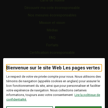
Carte de fidélité
Découvrir ma cote écoresponsable
Nos mesures écoresponsables
Mission et vision
Médias
FAQ
Forfaits
Certification écoresponsable
Nous joindre
Bienvenue sur le site Web Les pages vertes
Vidéo
Blogue
Le respect de votre vie privée compte pour nous. Nous utilisons des
témoins de navigation (appelés cookies en anglais) pour assurer le
bon fonctionnement du site, ainsi que pour personnaliser et faciliter
Copyright © 2026 Tous droits réservés.
votre expérience de navigation. Nous collectons certaines
Les Pages Vertes | Répertoire d'entreprises
informations, toujours avec votre consentement.
Lire la politique de
écoresponsables.
confidentialité.
Modalités et conditions
.
Ce lien s'ouvrira dans 
Conception :
Ekloweb