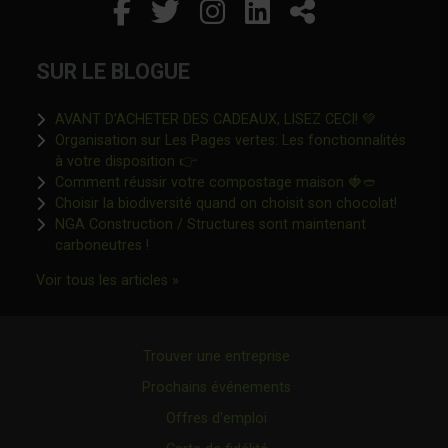
Facebook
Ce lien s'ouvrira dans un
Twitter
Ce lien s'ouvrira dan
Instagram
Ce lien s'ouvrira 
LinkedIn
Ce lien s'ouvr
Partager
SUR LE BLOGUE
Ce lien s'o
AVANT D’ACHETER DES CADEAUX, LISEZ CECI! 💚
Organisation sur Les Pages vertes: Les fonctionnalités
Ce lien s'ouvrira dans une nouvelle fen
à votre disposition 👉
Ce lien s'o
Comment réussir votre compostage maison 🍓🥙
Ce lien 
Choisir la biodiversité quand on choisit son chocolat!
NGA Construction / Structures sont maintenant
Ce lien s'ouvrira dans une nouvelle fenêtre"
carboneutres !
Ce lien s'ouvrira dans une nouvelle fenêtr
Voir tous les articles »
Trouver une entreprise
Prochains événements
Offres d’emploi