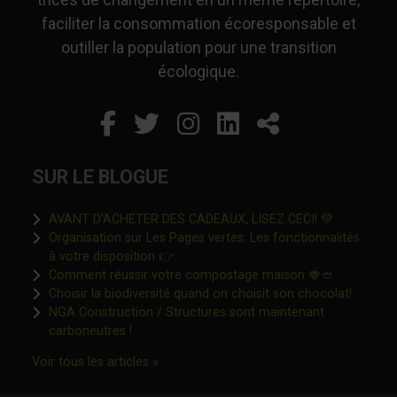
faciliter la consommation écoresponsable et
outiller la population pour une transition
écologique.
Facebook
Ce lien s'ouvrira dans un
Twitter
Ce lien s'ouvrira dan
Instagram
Ce lien s'ouvrira 
LinkedIn
Ce lien s'ouvr
Partager
SUR LE BLOGUE
Ce lien s'o
AVANT D’ACHETER DES CADEAUX, LISEZ CECI! 💚
Organisation sur Les Pages vertes: Les fonctionnalités
Ce lien s'ouvrira dans une nouvelle fen
à votre disposition 👉
Ce lien s'o
Comment réussir votre compostage maison 🍓🥙
Ce lien 
Choisir la biodiversité quand on choisit son chocolat!
NGA Construction / Structures sont maintenant
Ce lien s'ouvrira dans une nouvelle fenêtre"
carboneutres !
Ce lien s'ouvrira dans une nouvelle fenêtr
Voir tous les articles »