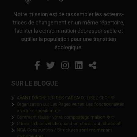
Notre mission est de rassembler les acteurs-
trices de changement en un même répertoire,
faciliter la consommation écoresponsable et
outiller la population pour une transition
écologique.
Facebook
Ce lien s'ouvrira dans un
Twitter
Ce lien s'ouvrira dan
Instagram
Ce lien s'ouvrira 
LinkedIn
Ce lien s'ouvr
Partager
SUR LE BLOGUE
Ce lien s'o
AVANT D’ACHETER DES CADEAUX, LISEZ CECI! 💚
Organisation sur Les Pages vertes: Les fonctionnalités
Ce lien s'ouvrira dans une nouvelle fen
à votre disposition 👉
Ce lien s'o
Comment réussir votre compostage maison 🍓🥙
Ce lien 
Choisir la biodiversité quand on choisit son chocolat!
NGA Construction / Structures sont maintenant
Ce lien s'ouvrira dans une nouvelle fenêtre"
carboneutres !