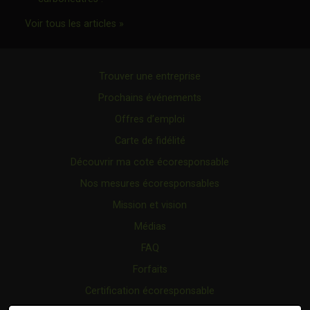
Ce lien s'ouvrira dans une nouvelle fenêtr
Voir tous les articles »
Trouver une entreprise
Prochains événements
Offres d’emploi
Carte de fidélité
Découvrir ma cote écoresponsable
Nos mesures écoresponsables
Mission et vision
Médias
FAQ
Forfaits
Certification écoresponsable