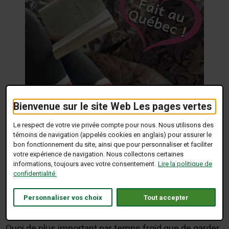
Bienvenue sur le site Web Les pages vertes
Le respect de votre vie privée compte pour nous. Nous utilisons des
témoins de navigation (appelés cookies en anglais) pour assurer le
bon fonctionnement du site, ainsi que pour personnaliser et faciliter
votre expérience de navigation. Nous collectons certaines
informations, toujours avec votre consentement.
Lire la politique de
confidentialité.
Détails de l'offre
Personnaliser vos choix
Tout accepter
Les bas d'alpaga; Les essayer, c'est les adopter.
Quoi de plus important par temps froid que de garder