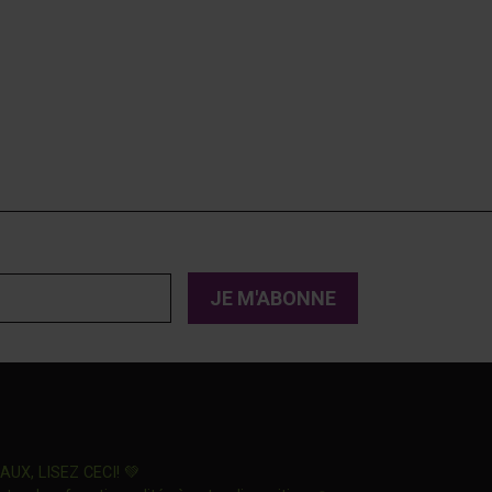
Ce lien s'ouvrira dans une nouvelle fenêtre"
X, LISEZ CECI! 💚