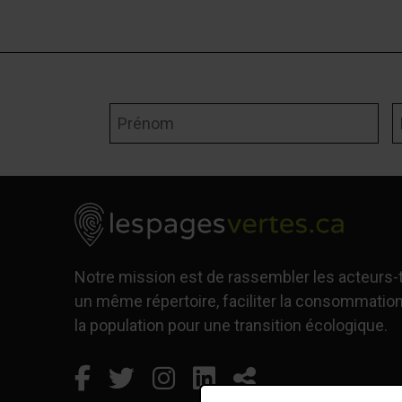
Prénom
N
Notre mission est de rassembler les acteurs
un même répertoire, faciliter la consommation
la population pour une transition écologique.
Facebook
Ce lien s'ouvrira dans une n
Twitter
Ce lien s'ouvrira dans u
Instagram
Ce lien s'ouvrira da
LinkedIn
Ce lien s'ouvrir
Partager