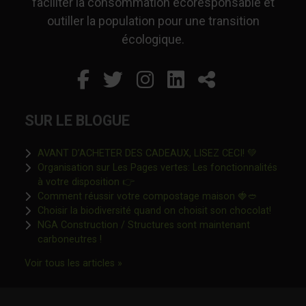
faciliter la consommation écoresponsable et
outiller la population pour une transition
écologique.
Facebook
Ce lien s'ouvrira dans un
Twitter
Ce lien s'ouvrira dan
Instagram
Ce lien s'ouvrira 
LinkedIn
Ce lien s'ouvr
Partager
SUR LE BLOGUE
Ce lien s'o
AVANT D’ACHETER DES CADEAUX, LISEZ CECI! 💚
Organisation sur Les Pages vertes: Les fonctionnalités
Ce lien s'ouvrira dans une nouvelle fen
à votre disposition 👉
Ce lien s'o
Comment réussir votre compostage maison 🍓🥙
Ce lien 
Choisir la biodiversité quand on choisit son chocolat!
NGA Construction / Structures sont maintenant
Ce lien s'ouvrira dans une nouvelle fenêtre"
carboneutres !
Ce lien s'ouvrira dans une nouvelle fenêtr
Voir tous les articles »