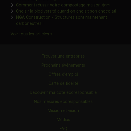
Ce lien s'o
Comment réussir votre compostage maison 🍓🥙
Ce lien 
Choisir la biodiversité quand on choisit son chocolat!
NGA Construction / Structures sont maintenant
Ce lien s'ouvrira dans une nouvelle fenêtre"
carboneutres !
Ce lien s'ouvrira dans une nouvelle fenêtr
Voir tous les articles »
Trouver une entreprise
Prochains événements
Offres d’emploi
Carte de fidélité
Découvrir ma cote écoresponsable
Nos mesures écoresponsables
Mission et vision
Médias
FAQ