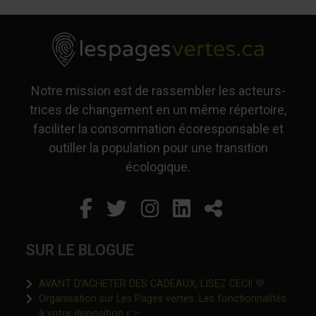
Notre mission est de rassembler les acteurs-
trices de changement en un même répertoire,
faciliter la consommation écoresponsable et
outiller la population pour une transition
écologique.
Facebook
Ce lien s'ouvrira dans un
Twitter
Ce lien s'ouvrira dan
Instagram
Ce lien s'ouvrira 
LinkedIn
Ce lien s'ouvr
Partager
SUR LE BLOGUE
Ce lien s'o
AVANT D’ACHETER DES CADEAUX, LISEZ CECI! 💚
Organisation sur Les Pages vertes: Les fonctionnalités
Ce lien s'ouvrira dans une nouvelle fen
à votre disposition 👉