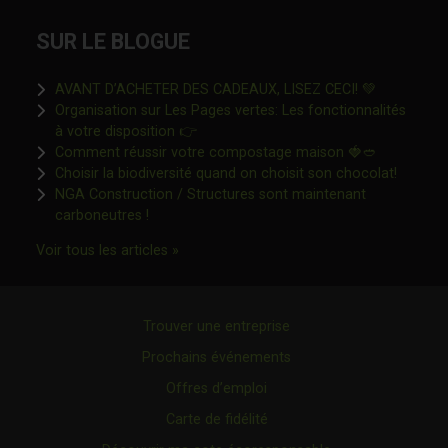
SUR LE BLOGUE
Ce lien s'o
AVANT D’ACHETER DES CADEAUX, LISEZ CECI! 💚
Organisation sur Les Pages vertes: Les fonctionnalités
Ce lien s'ouvrira dans une nouvelle fen
à votre disposition 👉
Ce lien s'o
Comment réussir votre compostage maison 🍓🥙
Ce lien 
Choisir la biodiversité quand on choisit son chocolat!
NGA Construction / Structures sont maintenant
Ce lien s'ouvrira dans une nouvelle fenêtre"
carboneutres !
Ce lien s'ouvrira dans une nouvelle fenêtr
Voir tous les articles »
Trouver une entreprise
Prochains événements
Offres d’emploi
Carte de fidélité