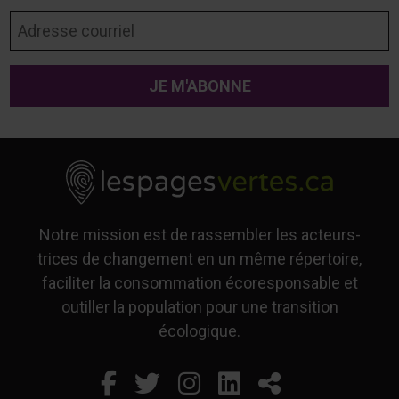
Adresse courriel
Notre mission est de rassembler les acteurs-
trices de changement en un même répertoire,
faciliter la consommation écoresponsable et
outiller la population pour une transition
écologique.
Facebook
Ce lien s'ouvrira dans un
Twitter
Ce lien s'ouvrira dan
Instagram
Ce lien s'ouvrira 
LinkedIn
Ce lien s'ouvr
Partager