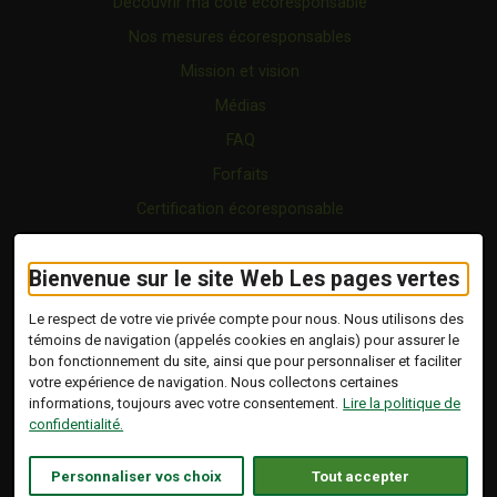
Découvrir ma cote écoresponsable
Nos mesures écoresponsables
Mission et vision
Médias
FAQ
Forfaits
Certification écoresponsable
Nous joindre
Bienvenue sur le site Web Les pages vertes
Vidéo
Blogue
Le respect de votre vie privée compte pour nous. Nous utilisons des
témoins de navigation (appelés cookies en anglais) pour assurer le
bon fonctionnement du site, ainsi que pour personnaliser et faciliter
Copyright © 2026 Tous droits réservés.
votre expérience de navigation. Nous collectons certaines
Les Pages Vertes | Répertoire d'entreprises
informations, toujours avec votre consentement.
Lire la politique de
écoresponsables.
confidentialité.
Modalités et conditions
.
Ce lien s'ouvrira dans 
Conception :
Ekloweb
Personnaliser vos choix
Tout accepter
Politique de confidentialité