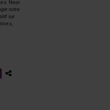
te.s. Nous
ger notre
tif sur
rice.s,
Partager