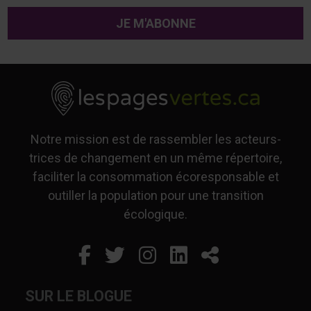
Notre mission est de rassembler les acteurs-
trices de changement en un même répertoire,
faciliter la consommation écoresponsable et
outiller la population pour une transition
écologique.
Facebook
Ce lien s'ouvrira dans un
Twitter
Ce lien s'ouvrira dan
Instagram
Ce lien s'ouvrira 
LinkedIn
Ce lien s'ouvr
Partager
SUR LE BLOGUE