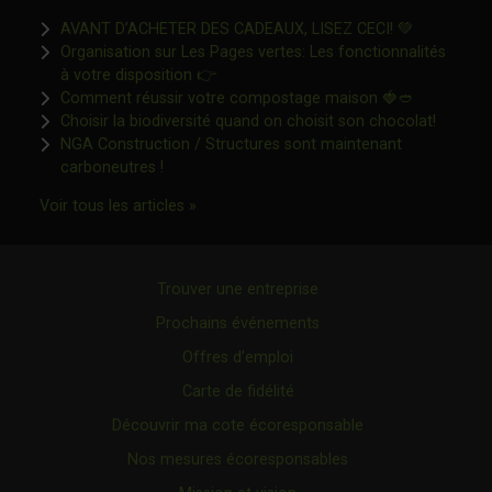
Ce lien s'o
AVANT D’ACHETER DES CADEAUX, LISEZ CECI! 💚
Organisation sur Les Pages vertes: Les fonctionnalités
Ce lien s'ouvrira dans une nouvelle fen
à votre disposition 👉
Ce lien s'o
Comment réussir votre compostage maison 🍓🥙
Ce lien 
Choisir la biodiversité quand on choisit son chocolat!
NGA Construction / Structures sont maintenant
Ce lien s'ouvrira dans une nouvelle fenêtre"
carboneutres !
Ce lien s'ouvrira dans une nouvelle fenêtr
Voir tous les articles »
Trouver une entreprise
Prochains événements
Offres d’emploi
Carte de fidélité
Découvrir ma cote écoresponsable
Nos mesures écoresponsables