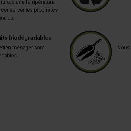
mbre, à une température
 conserver les propriétés
nales.
uits biodégradables
retien ménager sont
Nous 
adables.