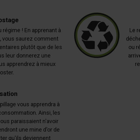
stage
 régime ! En apprenant à
Le r
ge, vous saurez comment
déche
entaires plutôt que de les
ou r
s leur donnerez une
arriv
ous apprendrez à mieux
re
ster.
isation
pillage vous apprendra à
consommation. Ainsi, les
ous paraissaient n'avoir
iendront une mine d'or de
ter qu'ils deviennent