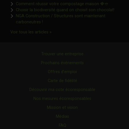
Ce lien s'o
Comment réussir votre compostage maison 🍓🥙
Ce lien 
Choisir la biodiversité quand on choisit son chocolat!
NGA Construction / Structures sont maintenant
Ce lien s'ouvrira dans une nouvelle fenêtre"
carboneutres !
Ce lien s'ouvrira dans une nouvelle fenêtr
Voir tous les articles »
Trouver une entreprise
Prochains événements
Offres d’emploi
Carte de fidélité
Découvrir ma cote écoresponsable
Nos mesures écoresponsables
Mission et vision
Médias
FAQ