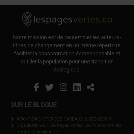
Notre mission est de rassembler les acteurs-
trices de changement en un même répertoire,
faciliter la consommation écoresponsable et
outiller la population pour une transition
écologique.
Facebook
Ce lien s'ouvrira dans un
Twitter
Ce lien s'ouvrira dan
Instagram
Ce lien s'ouvrira 
LinkedIn
Ce lien s'ouvr
Partager
SUR LE BLOGUE
Ce lien s'o
AVANT D’ACHETER DES CADEAUX, LISEZ CECI! 💚
Organisation sur Les Pages vertes: Les fonctionnalités
Ce lien s'ouvrira dans une nouvelle fen
à votre disposition 👉