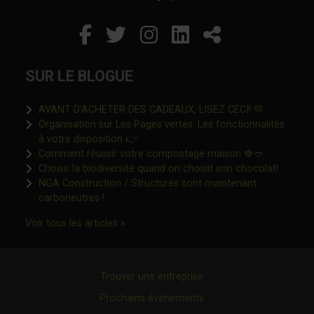
Facebook
Ce lien s'ouvrira dans un
Twitter
Ce lien s'ouvrira dan
Instagram
Ce lien s'ouvrira 
LinkedIn
Ce lien s'ouvr
Partager
SUR LE BLOGUE
Ce lien s'o
AVANT D’ACHETER DES CADEAUX, LISEZ CECI! 💚
Organisation sur Les Pages vertes: Les fonctionnalités
Ce lien s'ouvrira dans une nouvelle fen
à votre disposition 👉
Ce lien s'o
Comment réussir votre compostage maison 🍓🥙
Ce lien 
Choisir la biodiversité quand on choisit son chocolat!
NGA Construction / Structures sont maintenant
Ce lien s'ouvrira dans une nouvelle fenêtre"
carboneutres !
Ce lien s'ouvrira dans une nouvelle fenêtr
Voir tous les articles »
Trouver une entreprise
Prochains événements