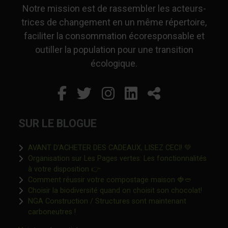
Notre mission est de rassembler les acteurs-
trices de changement en un même répertoire,
faciliter la consommation écoresponsable et
outiller la population pour une transition
écologique.
Facebook
Ce lien s'ouvrira dans un
Twitter
Ce lien s'ouvrira dan
Instagram
Ce lien s'ouvrira 
LinkedIn
Ce lien s'ouvr
Partager
SUR LE BLOGUE
Ce lien s'o
AVANT D’ACHETER DES CADEAUX, LISEZ CECI! 💚
Organisation sur Les Pages vertes: Les fonctionnalités
Ce lien s'ouvrira dans une nouvelle fen
à votre disposition 👉
Ce lien s'o
Comment réussir votre compostage maison 🍓🥙
Ce lien 
Choisir la biodiversité quand on choisit son chocolat!
NGA Construction / Structures sont maintenant
Ce lien s'ouvrira dans une nouvelle fenêtre"
carboneutres !