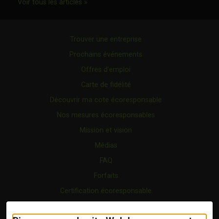
Ce lien s'ouvrira dans une nouvelle fenêtr
Voir tous les articles »
Trouver une entreprise
Prochains événements
Offres d’emploi
Carte de fidélité
Découvrir ma cote écoresponsable
Nos mesures écoresponsables
Mission et vision
Médias
FAQ
Forfaits
Certification écoresponsable
Nous joindre