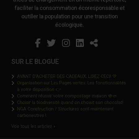
faciliter la consommation écoresponsable et
outiller la population pour une transition
écologique.
Facebook
Ce lien s'ouvrira dans un
Twitter
Ce lien s'ouvrira dan
Instagram
Ce lien s'ouvrira 
LinkedIn
Ce lien s'ouvr
Partager
SUR LE BLOGUE
Ce lien s'o
AVANT D’ACHETER DES CADEAUX, LISEZ CECI! 💚
Organisation sur Les Pages vertes: Les fonctionnalités
Ce lien s'ouvrira dans une nouvelle fen
à votre disposition 👉
Ce lien s'o
Comment réussir votre compostage maison 🍓🥙
Ce lien 
Choisir la biodiversité quand on choisit son chocolat!
NGA Construction / Structures sont maintenant
Ce lien s'ouvrira dans une nouvelle fenêtre"
carboneutres !
Ce lien s'ouvrira dans une nouvelle fenêtr
Voir tous les articles »