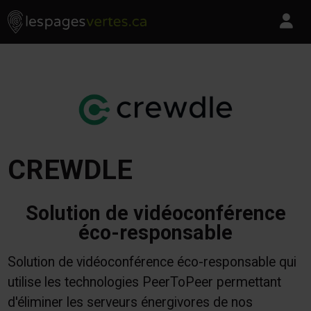
Les Pages Vertes - Go to homepage
Skip to content
Pa
CREWDLE
Solution de vidéoconférence
éco-responsable
Solution de vidéoconférence éco-responsable qui
utilise les technologies PeerToPeer permettant
d'éliminer les serveurs énergivores de nos