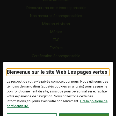
Découvrir ma cote écoresponsable
Nos mesures écoresponsables
Mission et vision
Médias
FAQ
Forfaits
Certification écoresponsable
Nous joindre
Bienvenue sur le site Web Les pages vertes
Vidéo
Blogue
Le respect de votre vie privée compte pour nous. Nous utilisons des
témoins de navigation (appelés cookies en anglais) pour assurer le
bon fonctionnement du site, ainsi que pour personnaliser et faciliter
Copyright © 2026 Tous droits réservés.
votre expérience de navigation. Nous collectons certaines
Les Pages Vertes | Répertoire d'entreprises
informations, toujours avec votre consentement.
Lire la politique de
écoresponsables.
confidentialité.
Modalités et conditions
.
Ce lien s'ouvrira dans 
Conception :
Ekloweb