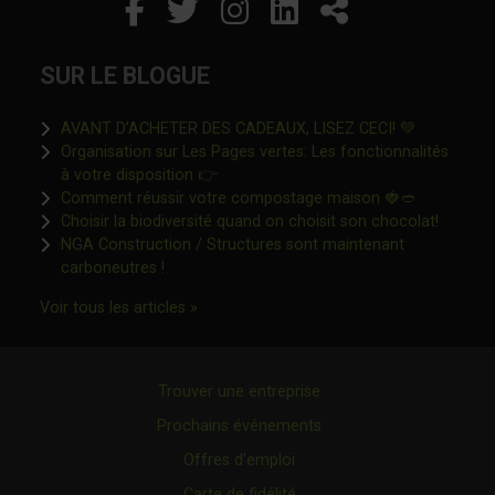
Facebook
Ce lien s'ouvrira dans un
Twitter
Ce lien s'ouvrira dan
Instagram
Ce lien s'ouvrira 
LinkedIn
Ce lien s'ouvr
Partager
SUR LE BLOGUE
Ce lien s'o
AVANT D’ACHETER DES CADEAUX, LISEZ CECI! 💚
Organisation sur Les Pages vertes: Les fonctionnalités
Ce lien s'ouvrira dans une nouvelle fen
à votre disposition 👉
Ce lien s'o
Comment réussir votre compostage maison 🍓🥙
Ce lien 
Choisir la biodiversité quand on choisit son chocolat!
NGA Construction / Structures sont maintenant
Ce lien s'ouvrira dans une nouvelle fenêtre"
carboneutres !
Ce lien s'ouvrira dans une nouvelle fenêtr
Voir tous les articles »
Trouver une entreprise
Prochains événements
Offres d’emploi
Carte de fidélité