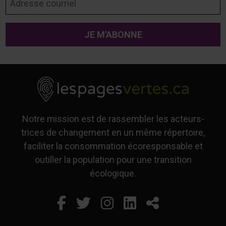
Notre mission est de rassembler les acteurs-
trices de changement en un même répertoire,
faciliter la consommation écoresponsable et
outiller la population pour une transition
écologique.
Facebook
Ce lien s'ouvrira dans un
Twitter
Ce lien s'ouvrira dan
Instagram
Ce lien s'ouvrira 
LinkedIn
Ce lien s'ouvr
Partager