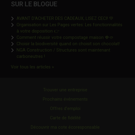
SUR LE BLOGUE
Ce lien s'o
AVANT D’ACHETER DES CADEAUX, LISEZ CECI! 💚
Organisation sur Les Pages vertes: Les fonctionnalités
Ce lien s'ouvrira dans une nouvelle fen
à votre disposition 👉
Ce lien s'o
Comment réussir votre compostage maison 🍓🥙
Ce lien 
Choisir la biodiversité quand on choisit son chocolat!
NGA Construction / Structures sont maintenant
Ce lien s'ouvrira dans une nouvelle fenêtre"
carboneutres !
Ce lien s'ouvrira dans une nouvelle fenêtr
Voir tous les articles »
Trouver une entreprise
Prochains événements
Offres d’emploi
Carte de fidélité
Découvrir ma cote écoresponsable