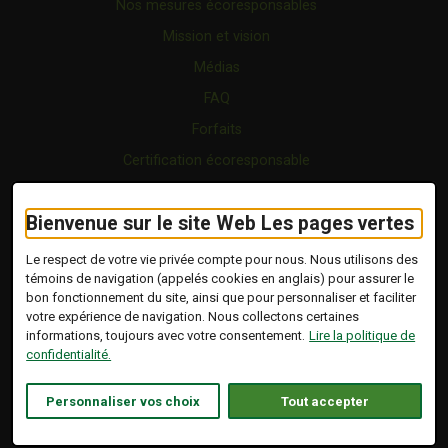
Nos mesures écoresponsables
Mission et vision
Médias
FAQ
Forfaits
Certification écoresponsable
Nous joindre
Bienvenue sur le site Web Les pages vertes
Vidéo
Blogue
Le respect de votre vie privée compte pour nous. Nous utilisons des
témoins de navigation (appelés cookies en anglais) pour assurer le
bon fonctionnement du site, ainsi que pour personnaliser et faciliter
Copyright © 2026 Tous droits réservés.
votre expérience de navigation. Nous collectons certaines
Les Pages Vertes | Répertoire d'entreprises
informations, toujours avec votre consentement.
Lire la politique de
écoresponsables.
confidentialité.
Modalités et conditions
.
Ce lien s'ouvrira dans 
Conception :
Ekloweb
Personnaliser vos choix
Tout accepter
Politique de confidentialité
Personnaliser les témoins