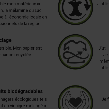
ible mes matériaux au
J'util
in, la mélamine du Lac
pe à l'économie locale en
ionnels de la région.
clage
ssible. Mon papier est
J'uti
enance recyclée.
Je 
même 
l'uti
uits biodégradables
énagers écologiques tels
Je f
t du vinaigre mélangé à