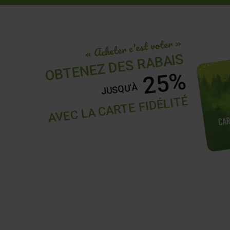
« Acheter c'est voter »
OBTENEZ DES RABAIS
25%
JUSQU'À
AVEC LA CARTE FIDÉLITÉ