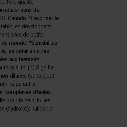
de 1ère qualité
roduits issus de
ERT Canada. *Favoriser le
table, en développant
ment avec de petits
s du monde. *Sensibiliser
é, les détaillants, les
ales aux bienfaits
te qualité. (1) Signifie:
non-diluées (sans ajout
enthine ou autre
es, complexes d'huiles
le pour le bain, huiles
s (hydrolat), huiles de