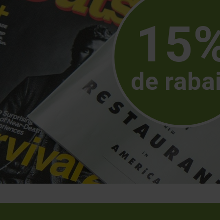
15
de raba