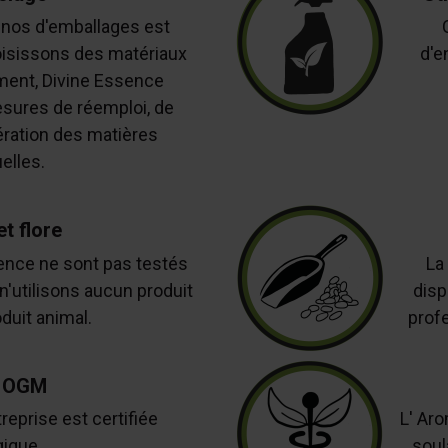
s nos d'emballages est
oisissons des matériaux
d'e
ment, Divine Essence
sures de réemploi, de
ération des matières
elles.
t flore
ence ne sont pas testés
La
n'utilisons aucun produit
disp
duit animal.
prof
 OGM
eprise est certifiée
L' Aro
gique.
soul