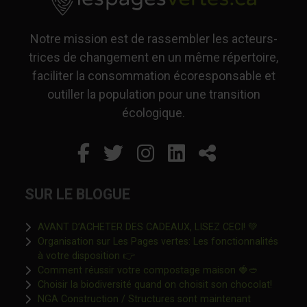
Notre mission est de rassembler les acteurs-
trices de changement en un même répertoire,
faciliter la consommation écoresponsable et
outiller la population pour une transition
écologique.
Facebook
Ce lien s'ouvrira dans un
Twitter
Ce lien s'ouvrira dan
Instagram
Ce lien s'ouvrira 
LinkedIn
Ce lien s'ouvr
Partager
SUR LE BLOGUE
Ce lien s'o
AVANT D’ACHETER DES CADEAUX, LISEZ CECI! 💚
Organisation sur Les Pages vertes: Les fonctionnalités
Ce lien s'ouvrira dans une nouvelle fen
à votre disposition 👉
Ce lien s'o
Comment réussir votre compostage maison 🍓🥙
Ce lien 
Choisir la biodiversité quand on choisit son chocolat!
NGA Construction / Structures sont maintenant