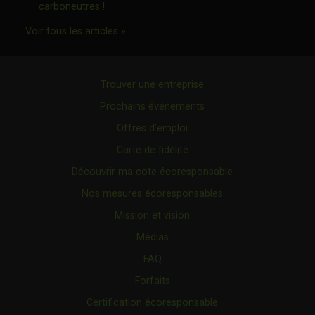
Ce lien s'ouvrira dans une nouvelle fenêtre"
carboneutres !
Ce lien s'ouvrira dans une nouvelle fenêtr
Voir tous les articles »
Trouver une entreprise
Prochains événements
Offres d’emploi
Carte de fidélité
Découvrir ma cote écoresponsable
Nos mesures écoresponsables
Mission et vision
Médias
FAQ
Forfaits
Certification écoresponsable