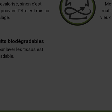
revalorisé, sinon c'est
Mes
pouvant l'être est mis au
matiè
lage.
vieux
uits biodégradables
ur laver les tissus est
adable.