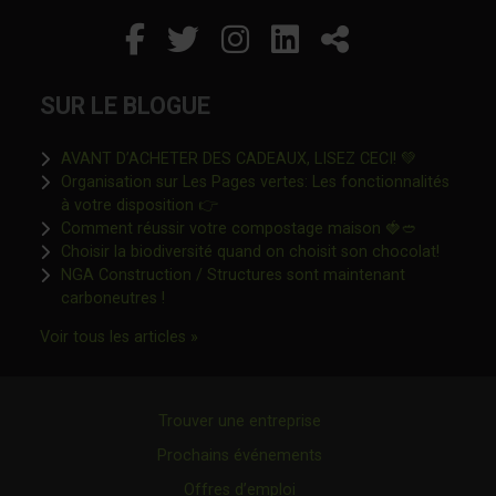
Facebook
Ce lien s'ouvrira dans un
Twitter
Ce lien s'ouvrira dan
Instagram
Ce lien s'ouvrira 
LinkedIn
Ce lien s'ouvr
Partager
SUR LE BLOGUE
Ce lien s'o
AVANT D’ACHETER DES CADEAUX, LISEZ CECI! 💚
Organisation sur Les Pages vertes: Les fonctionnalités
Ce lien s'ouvrira dans une nouvelle fen
à votre disposition 👉
Ce lien s'o
Comment réussir votre compostage maison 🍓🥙
Ce lien 
Choisir la biodiversité quand on choisit son chocolat!
NGA Construction / Structures sont maintenant
Ce lien s'ouvrira dans une nouvelle fenêtre"
carboneutres !
Ce lien s'ouvrira dans une nouvelle fenêtr
Voir tous les articles »
Trouver une entreprise
Prochains événements
Offres d’emploi