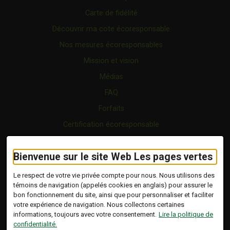
Carte de fidélité
Découvrir ma cote écoresponsable
Nos mesures écoresponsables
Mission et vision
Médias
FAQ
Forfaits
Certification écoresponsable
Nous joindre
Bienvenue sur le site Web Les pages vertes
Vidéo
Blogue
Le respect de votre vie privée compte pour nous. Nous utilisons des
témoins de navigation (appelés cookies en anglais) pour assurer le
bon fonctionnement du site, ainsi que pour personnaliser et faciliter
Copyright © 2026 Tous droits réservés.
votre expérience de navigation. Nous collectons certaines
Les Pages Vertes | Répertoire d'entreprises
informations, toujours avec votre consentement.
Lire la politique de
écoresponsables.
confidentialité.
Modalités et conditions
.