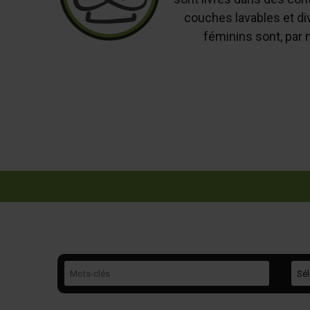
couches lavables et di
féminins sont, par n
Mots-clés
Caté