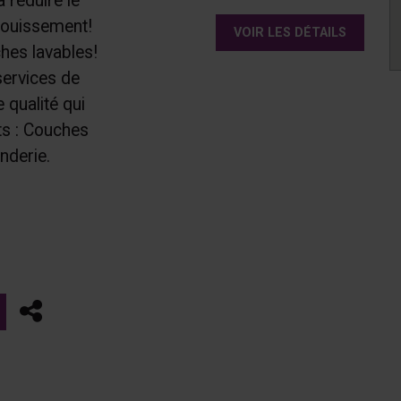
 réduire le
fouissement!
VOIR LES DÉTAILS
hes lavables!
services de
 qualité qui
ts : Couches
nderie.
Partager