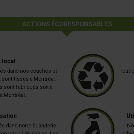
ACTIONS ÉCORESPONSABLES
 local
isés dans nos couches et
Tout c
 sont tissés à Montréal.
s sont fabriqués soit à
 à Montréal.
isation
Ut
sés dans notre buanderie
No
enants réutilisables. Les
d'hy