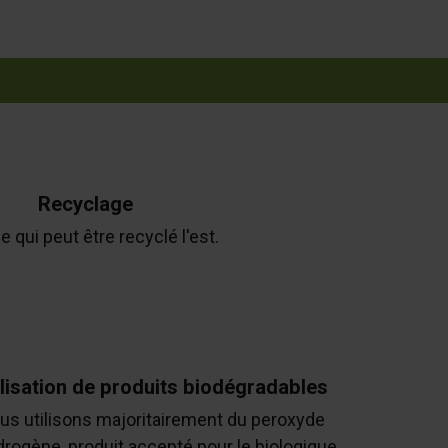
Recyclage
e qui peut être recyclé l'est.
ilisation de produits biodégradables
us utilisons majoritairement du peroxyde
drogène, produit accepté pour le biologique.