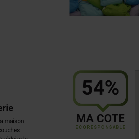
54%
,
erie
MA COTE
 la maison
ÉCORESPONSABLE
 couches