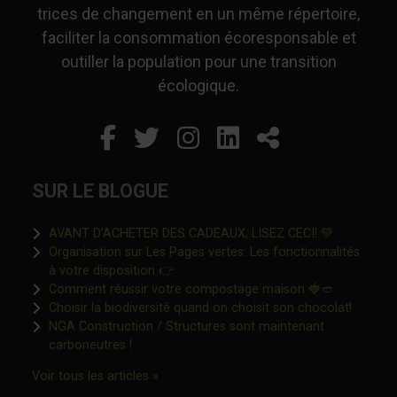
trices de changement en un même répertoire,
faciliter la consommation écoresponsable et
outiller la population pour une transition
écologique.
Facebook
Ce lien s'ouvrira dans un
Twitter
Ce lien s'ouvrira dan
Instagram
Ce lien s'ouvrira 
LinkedIn
Ce lien s'ouvr
Partager
SUR LE BLOGUE
Ce lien s'o
AVANT D’ACHETER DES CADEAUX, LISEZ CECI! 💚
Organisation sur Les Pages vertes: Les fonctionnalités
Ce lien s'ouvrira dans une nouvelle fen
à votre disposition 👉
Ce lien s'o
Comment réussir votre compostage maison 🍓🥙
Ce lien 
Choisir la biodiversité quand on choisit son chocolat!
NGA Construction / Structures sont maintenant
Ce lien s'ouvrira dans une nouvelle fenêtre"
carboneutres !
Ce lien s'ouvrira dans une nouvelle fenêtr
Voir tous les articles »