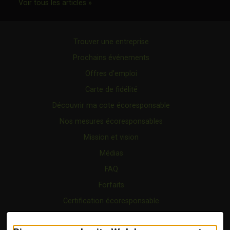
Ce lien s'ouvrira dans une nouvelle fenêtr
Voir tous les articles »
Trouver une entreprise
Prochains événements
Offres d’emploi
Carte de fidélité
Découvrir ma cote écoresponsable
Nos mesures écoresponsables
Mission et vision
Médias
FAQ
Forfaits
Certification écoresponsable
Nous joindre