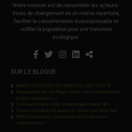
Notre mission est de rassembler les acteurs-
trices de changement en un même répertoire,
faciliter la consommation écoresponsable et
outiller la population pour une transition
écologique.
Facebook
Ce lien s'ouvrira dans un
Twitter
Ce lien s'ouvrira dan
Instagram
Ce lien s'ouvrira 
LinkedIn
Ce lien s'ouvr
Partager
SUR LE BLOGUE
Ce lien s'o
AVANT D’ACHETER DES CADEAUX, LISEZ CECI! 💚
Organisation sur Les Pages vertes: Les fonctionnalités
Ce lien s'ouvrira dans une nouvelle fen
à votre disposition 👉
Ce lien s'o
Comment réussir votre compostage maison 🍓🥙
Ce lien 
Choisir la biodiversité quand on choisit son chocolat!
NGA Construction / Structures sont maintenant
Ce lien s'ouvrira dans une nouvelle fenêtre"
carboneutres !