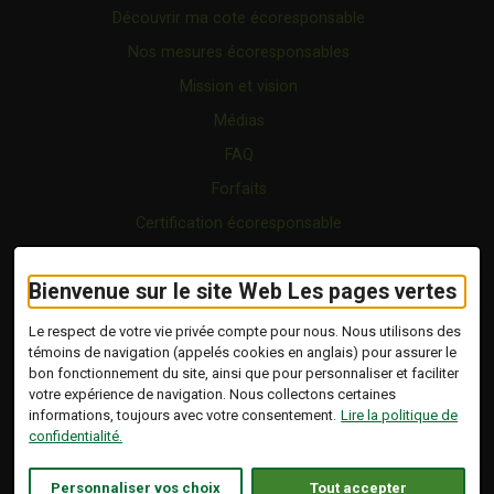
Découvrir ma cote écoresponsable
Nos mesures écoresponsables
Mission et vision
Médias
FAQ
Forfaits
Certification écoresponsable
Nous joindre
Bienvenue sur le site Web Les pages vertes
Vidéo
Blogue
Le respect de votre vie privée compte pour nous. Nous utilisons des
témoins de navigation (appelés cookies en anglais) pour assurer le
bon fonctionnement du site, ainsi que pour personnaliser et faciliter
Copyright © 2026 Tous droits réservés.
votre expérience de navigation. Nous collectons certaines
Les Pages Vertes | Répertoire d'entreprises
informations, toujours avec votre consentement.
Lire la politique de
écoresponsables.
confidentialité.
Modalités et conditions
.
Ce lien s'ouvrira dans 
Conception :
Ekloweb
Personnaliser vos choix
Tout accepter
Politique de confidentialité