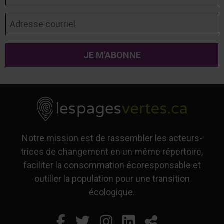
Adresse courriel
Notre mission est de rassembler les acteurs-
trices de changement en un même répertoire,
faciliter la consommation écoresponsable et
outiller la population pour une transition
écologique.
Facebook
Ce lien s'ouvrira dans un
Twitter
Ce lien s'ouvrira dan
Instagram
Ce lien s'ouvrira 
LinkedIn
Ce lien s'ouvr
Partager