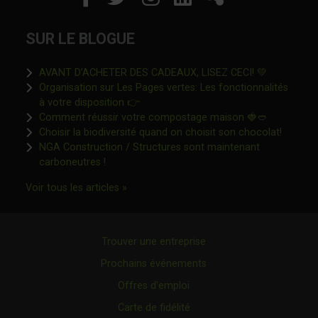
SUR LE BLOGUE
Ce lien s'o
AVANT D’ACHETER DES CADEAUX, LISEZ CECI! 💚
Organisation sur Les Pages vertes: Les fonctionnalités
Ce lien s'ouvrira dans une nouvelle fen
à votre disposition 👉
Ce lien s'o
Comment réussir votre compostage maison 🍓🥙
Ce lien 
Choisir la biodiversité quand on choisit son chocolat!
NGA Construction / Structures sont maintenant
Ce lien s'ouvrira dans une nouvelle fenêtre"
carboneutres !
Ce lien s'ouvrira dans une nouvelle fenêtr
Voir tous les articles »
Trouver une entreprise
Prochains événements
Offres d’emploi
Carte de fidélité