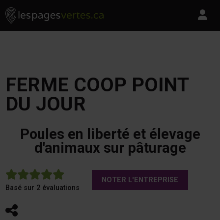
Les Pages Vertes - Go to homepage
Skip to content
Pa
FERME COOP POINT
DU JOUR
Poules en liberté et élevage
d'animaux sur pâturage
5
NOTER L'ENTREPRISE
Basé sur 2 évaluations
Partager