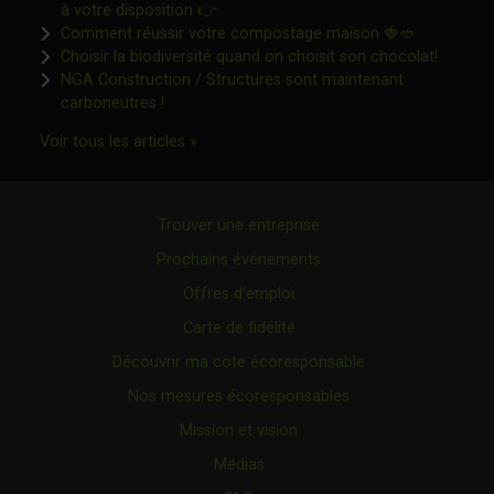
Ce lien s'ouvrira dans une nouvelle fen
à votre disposition 👉
Ce lien s'o
Comment réussir votre compostage maison 🍓🥙
Ce lien 
Choisir la biodiversité quand on choisit son chocolat!
NGA Construction / Structures sont maintenant
Ce lien s'ouvrira dans une nouvelle fenêtre"
carboneutres !
Ce lien s'ouvrira dans une nouvelle fenêtr
Voir tous les articles »
Trouver une entreprise
Prochains événements
Offres d’emploi
Carte de fidélité
Découvrir ma cote écoresponsable
Nos mesures écoresponsables
Mission et vision
Médias