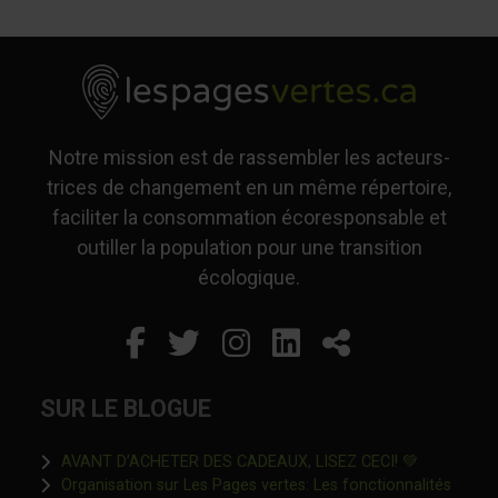
Notre mission est de rassembler les acteurs-
trices de changement en un même répertoire,
faciliter la consommation écoresponsable et
outiller la population pour une transition
écologique.
Facebook
Ce lien s'ouvrira dans un
Twitter
Ce lien s'ouvrira dan
Instagram
Ce lien s'ouvrira 
LinkedIn
Ce lien s'ouvr
Partager
SUR LE BLOGUE
Ce lien s'o
AVANT D’ACHETER DES CADEAUX, LISEZ CECI! 💚
Organisation sur Les Pages vertes: Les fonctionnalités