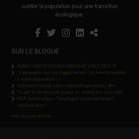
outiller la population pour une transition
écologique.
Facebook
Ce lien s'ouvrira dans un
Twitter
Ce lien s'ouvrira dan
Instagram
Ce lien s'ouvrira 
LinkedIn
Ce lien s'ouvr
Partager
SUR LE BLOGUE
Ce lien s'o
AVANT D’ACHETER DES CADEAUX, LISEZ CECI! 💚
Organisation sur Les Pages vertes: Les fonctionnalités
Ce lien s'ouvrira dans une nouvelle fen
à votre disposition 👉
Ce lien s'o
Comment réussir votre compostage maison 🍓🥙
Ce lien 
Choisir la biodiversité quand on choisit son chocolat!
NGA Construction / Structures sont maintenant
Ce lien s'ouvrira dans une nouvelle fenêtre"
carboneutres !
Ce lien s'ouvrira dans une nouvelle fenêtr
Voir tous les articles »