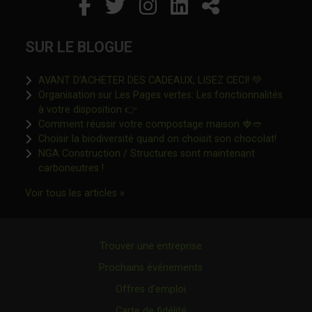
Facebook
Ce lien s'ouvrira dans un
Twitter
Ce lien s'ouvrira dan
Instagram
Ce lien s'ouvrira 
LinkedIn
Ce lien s'ouvr
Partager
SUR LE BLOGUE
Ce lien s'o
AVANT D’ACHETER DES CADEAUX, LISEZ CECI! 💚
Organisation sur Les Pages vertes: Les fonctionnalités
Ce lien s'ouvrira dans une nouvelle fen
à votre disposition 👉
Ce lien s'o
Comment réussir votre compostage maison 🍓🥙
Ce lien 
Choisir la biodiversité quand on choisit son chocolat!
NGA Construction / Structures sont maintenant
Ce lien s'ouvrira dans une nouvelle fenêtre"
carboneutres !
Ce lien s'ouvrira dans une nouvelle fenêtr
Voir tous les articles »
Trouver une entreprise
Prochains événements
Offres d’emploi
Carte de fidélité