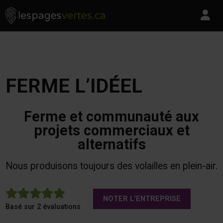
Les Pages Vertes - Go to homepage
Skip to content
Pa
FERME L’IDÉEL
Ferme et communauté aux
projets commerciaux et
alternatifs
Nous produisons toujours des volailles en plein-air.
5
NOTER L'ENTREPRISE
Basé sur 2 évaluations