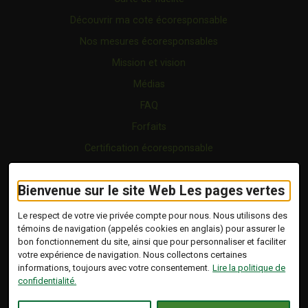
Découvrir ma cote écoresponsable
Nos mesures écoresponsables
Mission et vision
Médias
FAQ
Forfaits
Certification écoresponsable
Nous joindre
Bienvenue sur le site Web Les pages vertes
Vidéo
Blogue
Le respect de votre vie privée compte pour nous. Nous utilisons des
témoins de navigation (appelés cookies en anglais) pour assurer le
bon fonctionnement du site, ainsi que pour personnaliser et faciliter
Copyright © 2026 Tous droits réservés.
votre expérience de navigation. Nous collectons certaines
Les Pages Vertes | Répertoire d'entreprises
informations, toujours avec votre consentement.
Lire la politique de
écoresponsables.
confidentialité.
Modalités et conditions
.
Ce lien s'ouvrira dans 
Conception :
Ekloweb