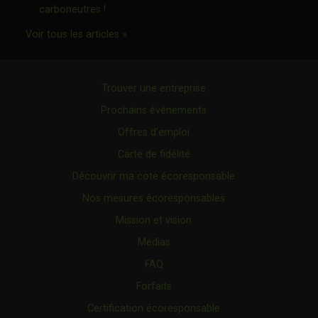
Ce lien s'ouvrira dans une nouvelle fenêtre"
carboneutres !
Ce lien s'ouvrira dans une nouvelle fenêtr
Voir tous les articles »
Trouver une entreprise
Prochains événements
Offres d’emploi
Carte de fidélité
Découvrir ma cote écoresponsable
Nos mesures écoresponsables
Mission et vision
Médias
FAQ
Forfaits
Certification écoresponsable