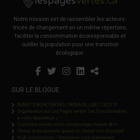
Notre mission est de rassembler les acteurs-
trices de changement en un même répertoire,
faciliter la consommation écoresponsable et
outiller la population pour une transition
écologique.
Facebook
Ce lien s'ouvrira dans un
Twitter
Ce lien s'ouvrira dan
Instagram
Ce lien s'ouvrira 
LinkedIn
Ce lien s'ouvr
Partager
SUR LE BLOGUE
Ce lien s'o
AVANT D’ACHETER DES CADEAUX, LISEZ CECI! 💚
Organisation sur Les Pages vertes: Les fonctionnalités
Ce lien s'ouvrira dans une nouvelle fen
à votre disposition 👉
Ce lien s'o
Comment réussir votre compostage maison 🍓🥙
Ce lien 
Choisir la biodiversité quand on choisit son chocolat!
NGA Construction / Structures sont maintenant