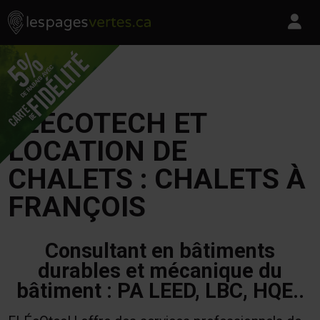
Les Pages Vertes - Go to homepage
Skip to content
Pa
FLÉCOTECH ET
LOCATION DE
CHALETS : CHALETS À
FRANÇOIS
Consultant en bâtiments
durables et mécanique du
bâtiment : PA LEED, LBC, HQE..