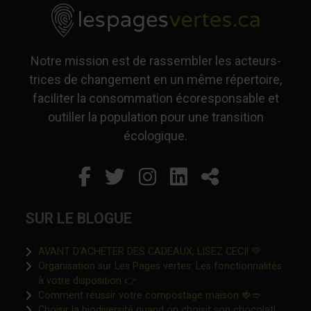
Notre mission est de rassembler les acteurs-
trices de changement en un même répertoire,
faciliter la consommation écoresponsable et
outiller la population pour une transition
écologique.
Facebook
Ce lien s'ouvrira dans un
Twitter
Ce lien s'ouvrira dan
Instagram
Ce lien s'ouvrira 
LinkedIn
Ce lien s'ouvr
Partager
SUR LE BLOGUE
Ce lien s'o
AVANT D’ACHETER DES CADEAUX, LISEZ CECI! 💚
Organisation sur Les Pages vertes: Les fonctionnalités
Ce lien s'ouvrira dans une nouvelle fen
à votre disposition 👉
Ce lien s'o
Comment réussir votre compostage maison 🍓🥙
Ce lien 
Choisir la biodiversité quand on choisit son chocolat!