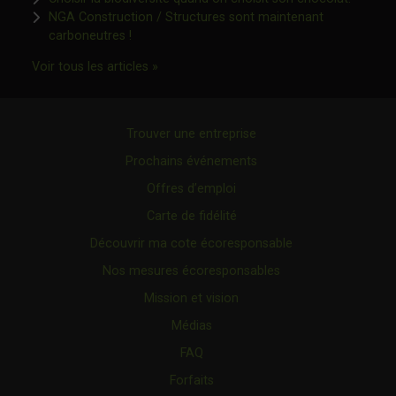
NGA Construction / Structures sont maintenant
Ce lien s'ouvrira dans une nouvelle fenêtre"
carboneutres !
Ce lien s'ouvrira dans une nouvelle fenêtr
Voir tous les articles »
Trouver une entreprise
Prochains événements
Offres d’emploi
Carte de fidélité
Découvrir ma cote écoresponsable
Nos mesures écoresponsables
Mission et vision
Médias
FAQ
Forfaits