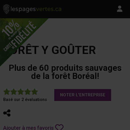
Les Pages Vertes - Go to homepage
Skip to content
Pa
FORÊT Y GOÛTER
Plus de 60 produits sauvages
de la forêt Boréal!
5
NOTER L'ENTREPRISE
Basé sur 2 évaluations
Partager
Ajouter à mes favoris