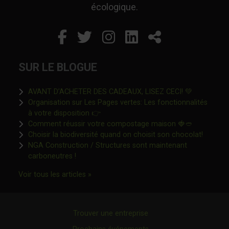
écologique.
Facebook
Ce lien s'ouvrira dans un
Twitter
Ce lien s'ouvrira dan
Instagram
Ce lien s'ouvrira 
LinkedIn
Ce lien s'ouvr
Partager
SUR LE BLOGUE
Ce lien s'o
AVANT D’ACHETER DES CADEAUX, LISEZ CECI! 💚
Organisation sur Les Pages vertes: Les fonctionnalités
Ce lien s'ouvrira dans une nouvelle fen
à votre disposition 👉
Ce lien s'o
Comment réussir votre compostage maison 🍓🥙
Ce lien 
Choisir la biodiversité quand on choisit son chocolat!
NGA Construction / Structures sont maintenant
Ce lien s'ouvrira dans une nouvelle fenêtre"
carboneutres !
Ce lien s'ouvrira dans une nouvelle fenêtr
Voir tous les articles »
Trouver une entreprise