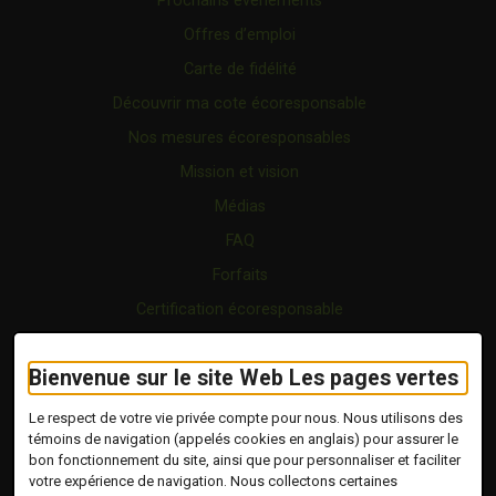
Prochains événements
Offres d’emploi
Carte de fidélité
Découvrir ma cote écoresponsable
Nos mesures écoresponsables
Mission et vision
Médias
FAQ
Forfaits
Certification écoresponsable
Nous joindre
Bienvenue sur le site Web Les pages vertes
Vidéo
Blogue
Le respect de votre vie privée compte pour nous. Nous utilisons des
témoins de navigation (appelés cookies en anglais) pour assurer le
bon fonctionnement du site, ainsi que pour personnaliser et faciliter
Copyright © 2026 Tous droits réservés.
votre expérience de navigation. Nous collectons certaines
Les Pages Vertes | Répertoire d'entreprises