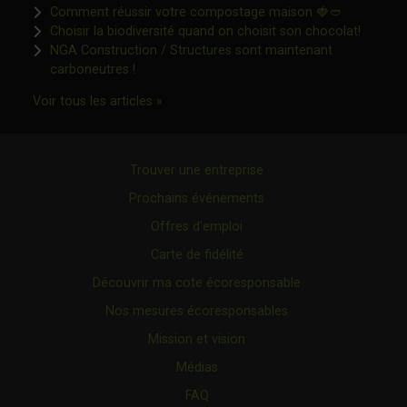
Ce lien s'o
Comment réussir votre compostage maison 🍓🥙
Ce lien 
Choisir la biodiversité quand on choisit son chocolat!
NGA Construction / Structures sont maintenant
Ce lien s'ouvrira dans une nouvelle fenêtre"
carboneutres !
Ce lien s'ouvrira dans une nouvelle fenêtr
Voir tous les articles »
Trouver une entreprise
Prochains événements
Offres d’emploi
Carte de fidélité
Découvrir ma cote écoresponsable
Nos mesures écoresponsables
Mission et vision
Médias
FAQ