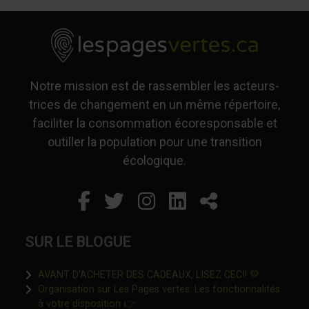
Notre mission est de rassembler les acteurs-
trices de changement en un même répertoire,
faciliter la consommation écoresponsable et
outiller la population pour une transition
écologique.
Facebook
Ce lien s'ouvrira dans un
Twitter
Ce lien s'ouvrira dan
Instagram
Ce lien s'ouvrira 
LinkedIn
Ce lien s'ouvr
Partager
SUR LE BLOGUE
Ce lien s'o
AVANT D’ACHETER DES CADEAUX, LISEZ CECI! 💚
Organisation sur Les Pages vertes: Les fonctionnalités
Ce lien s'ouvrira dans une nouvelle fen
à votre disposition 👉