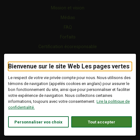
Mission et vision
Médias
FAQ
Forfaits
Certification écoresponsable
Nous joindre
Bienvenue sur le site Web Les pages vertes
Vidéo
Blogue
Le respect de votre vie privée compte pour nous. Nous utilisons des
témoins de navigation (appelés cookies en anglais) pour assurer le
bon fonctionnement du site, ainsi que pour personnaliser et faciliter
Copyright © 2026 Tous droits réservés.
votre expérience de navigation. Nous collectons certaines
Les Pages Vertes | Répertoire d'entreprises
informations, toujours avec votre consentement.
Lire la politique de
écoresponsables.
confidentialité.
Modalités et conditions
.
Ce lien s'ouvrira dans 
Conception :
Ekloweb
Personnaliser vos choix
Tout accepter
Politique de confidentialité
Personnaliser les témoins