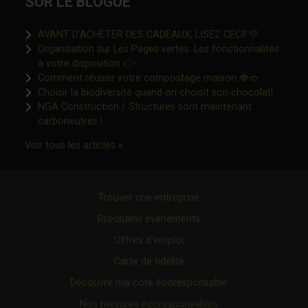
SUR LE BLOGUE
Ce lien s'o
AVANT D’ACHETER DES CADEAUX, LISEZ CECI! 💚
Organisation sur Les Pages vertes: Les fonctionnalités
Ce lien s'ouvrira dans une nouvelle fen
à votre disposition 👉
Ce lien s'o
Comment réussir votre compostage maison 🍓🥙
Ce lien 
Choisir la biodiversité quand on choisit son chocolat!
NGA Construction / Structures sont maintenant
Ce lien s'ouvrira dans une nouvelle fenêtre"
carboneutres !
Ce lien s'ouvrira dans une nouvelle fenêtr
Voir tous les articles »
Trouver une entreprise
Prochains événements
Offres d’emploi
Carte de fidélité
Découvrir ma cote écoresponsable
Nos mesures écoresponsables