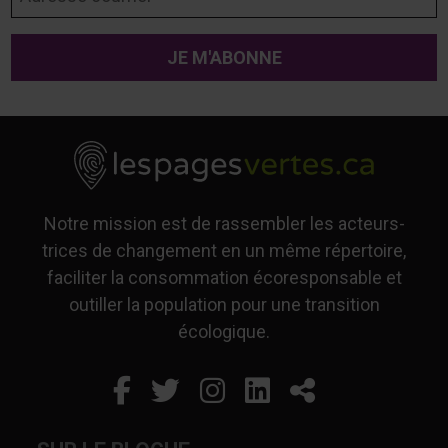
Notre mission est de rassembler les acteurs-
trices de changement en un même répertoire,
faciliter la consommation écoresponsable et
outiller la population pour une transition
écologique.
Facebook
Ce lien s'ouvrira dans un
Twitter
Ce lien s'ouvrira dan
Instagram
Ce lien s'ouvrira 
LinkedIn
Ce lien s'ouvr
Partager