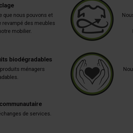
clage
e que nous pouvons et
Nous
 revampé des meubles
otre mobilier.
uits biodégradables
 produits ménagers
Nou
adables.
t communautaire
changes de services.