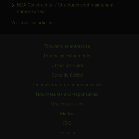
NGA Construction / Structures sont maintenant
Ce lien s'ouvrira dans une nouvelle fenêtre"
carboneutres !
Ce lien s'ouvrira dans une nouvelle fenêtr
Voir tous les articles »
Trouver une entreprise
Prochains événements
Offres d’emploi
Carte de fidélité
Découvrir ma cote écoresponsable
Nos mesures écoresponsables
Mission et vision
Médias
FAQ
Forfaits