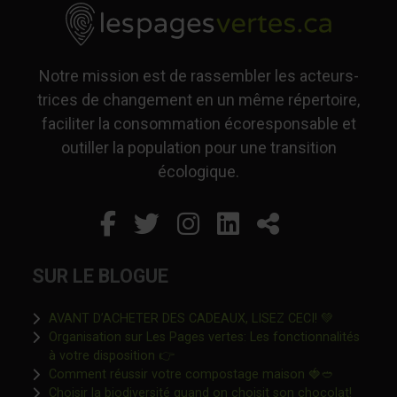
Notre mission est de rassembler les acteurs-
trices de changement en un même répertoire,
faciliter la consommation écoresponsable et
outiller la population pour une transition
écologique.
Facebook
Ce lien s'ouvrira dans un
Twitter
Ce lien s'ouvrira dan
Instagram
Ce lien s'ouvrira 
LinkedIn
Ce lien s'ouvr
Partager
SUR LE BLOGUE
Ce lien s'o
AVANT D’ACHETER DES CADEAUX, LISEZ CECI! 💚
Organisation sur Les Pages vertes: Les fonctionnalités
Ce lien s'ouvrira dans une nouvelle fen
à votre disposition 👉
Ce lien s'o
Comment réussir votre compostage maison 🍓🥙
Ce lien 
Choisir la biodiversité quand on choisit son chocolat!